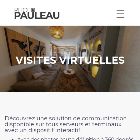
Aller
au
contenu
VISITES VIRTUELLES
Découvrez une solution de communication
disponible sur tous serveurs et terminaux
avec un dispositif interactif.
Avec des photos haute définition à 360 degrés