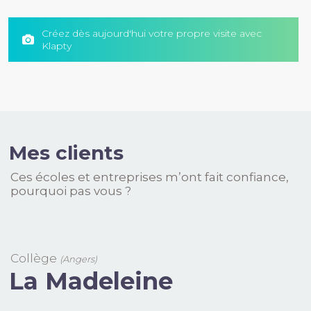
Créez dès aujourd'hui votre propre visite avec
Klapty
Mes clients
Ces écoles et entreprises m’ont fait confiance,
pourquoi pas vous ?
Collège
L
(Angers)
La Cathedrale