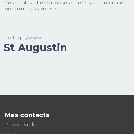
Ces écoles et entreprises m’ont fait confiance,
pourquoi pas vous ?
Collège
C
(Angers)
St Augustin
Mes contacts
Photo Pauleau