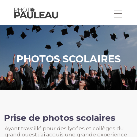
Aller
au
contenu
PHOTOS SCOLAIRES
Prise de photos scolaires
Ayant travaillé pour des lycées et collèges du
grand ouest j’ai acquis une grande experience